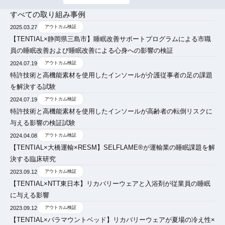
すべての取り組み事例
2025.03.27
アウトカム検証
【TENTIAL×静岡県三島市】睡眠改善サポートプログラムによる市職
員の睡眠改善および睡眠改善による心身への影響の検証
2024.07.19
アウトカム検証
特許技術と高機能素材を使用したインソールが介護従事者の足の課題
を解決する試験
2024.07.19
アウトカム検証
特許技術と高機能素材を使用したインソールが高齢者の転倒リスクに
与える影響の検証試験
2024.04.08
アウトカム検証
【TENTIAL×大橋運輸×RESM】SELFLAME®️が運輸業の睡眠課題を解
決する臨床研究
2023.09.12
アウトカム検証
【TENTIAL×NTT東日本】リカバリーウェアと入浴剤が従業員の睡眠
に与える影響
2023.09.12
アウトカム検証
【TENTIAL×パラマウントベッド】リカバリーウェアが夏場の冷え性×