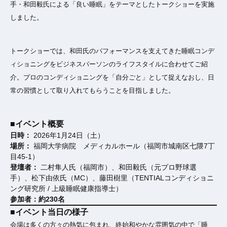
手・和田毅氏による「良い睡眠」をテーマとしたトークショーを実施
しました。
トークショーでは、和田氏のパフォーマンスを支えてきた睡眠コンデ
ィショニングをビジネスパーソンのライフスタイルに合わせてご紹
介。プロのコンディショニングを「自分ごと」として捉えなおし、日
常の習慣として取り入れてもらうことを目指しました。
■イベント概要
日時：
2026年1月24日（土）
場所：
福岡大学病院 メディカルホール（福岡市城南区七隈7丁
目45-1）
登壇者：
二村隼人氏（福岡市）、和田毅氏（元プロ野球選
手）、松下由依氏（MC）、藤田樹里（TENTIALコンディショニ
ング研究所 / 上級睡眠健康指導士）
参加者：約230名
■イベント当日の様子
会場は多くの方々の熱気に包まれ、終始和やかな雰囲気の中で「睡