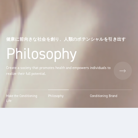
お客様の納得と安心を勝ち得る品質
Make the
健康に前向きな社会を創り、人類のポテンシャルを引き出す
よく生きるカラダへ
Conditioning Life
Philosophy
Conditioning Brand
We strive to answer the question, “What functional value and
Create a society that promotes health and empowers individuals to
Support a body that helps you thrive.
scientific evidence matter to our customers?”
realize their full potential.
Make the Conditioning
Philosophy
Conditioning Brand
Life
2026.07.28
を実
【注意喚起】メール送信サービスの認証情報不正利用による不審メー
ル（フィッシングメール）にご注意ください