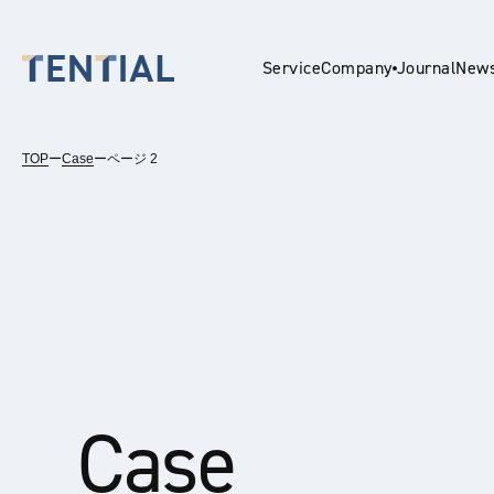
Service
Company
Journal
New
TOP
ー
Case
ー
ページ 2
En
Case