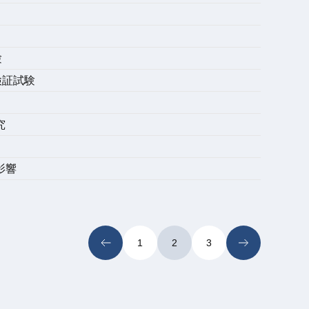
験
検証試験
究
影響
1
2
3