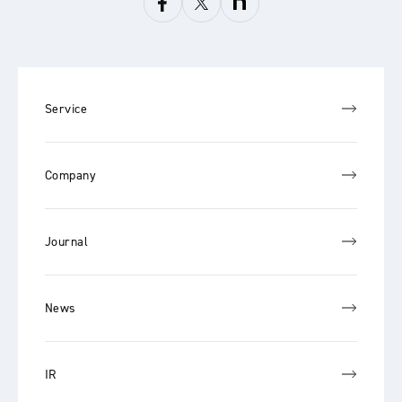
Service
Company
Journal
News
IR