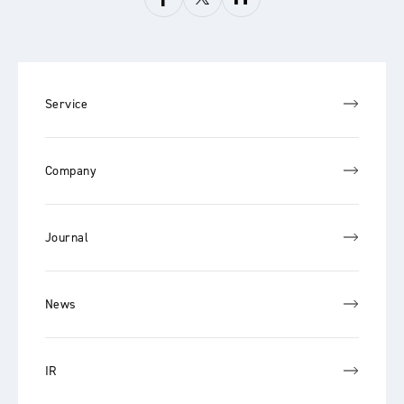
Service
Company
Journal
News
IR