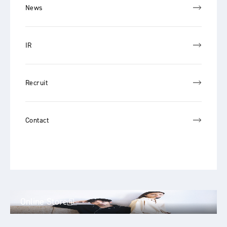
News
IR
Recruit
Contact
Online Store