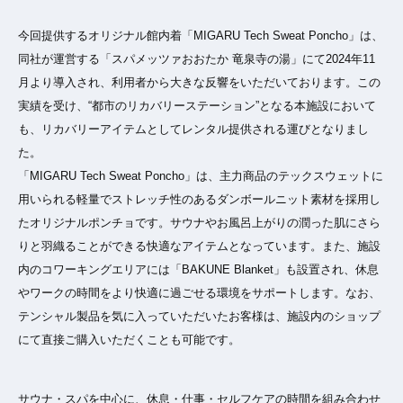
今回提供するオリジナル館内着「MIGARU Tech Sweat Poncho」は、
同社が運営する「スパメッツァおおたか 竜泉寺の湯」にて2024年11
月より導入され、利用者から大きな反響をいただいております。この
実績を受け、“都市のリカバリーステーション”となる本施設において
も、リカバリーアイテムとしてレンタル提供される運びとなりまし
た。
「MIGARU Tech Sweat Poncho」は、主力商品のテックスウェットに
用いられる軽量でストレッチ性のあるダンボールニット素材を採用し
たオリジナルポンチョです。サウナやお風呂上がりの潤った肌にさら
りと羽織ることができる快適なアイテムとなっています。また、施設
内のコワーキングエリアには「BAKUNE Blanket」も設置され、休息
やワークの時間をより快適に過ごせる環境をサポートします。なお、
テンシャル製品を気に入っていただいたお客様は、施設内のショップ
にて直接ご購入いただくことも可能です。
サウナ・スパを中心に、休息・仕事・セルフケアの時間を組み合わせ