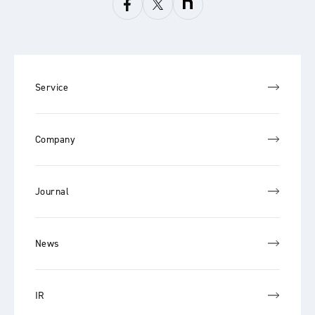
Service
Company
Journal
News
IR