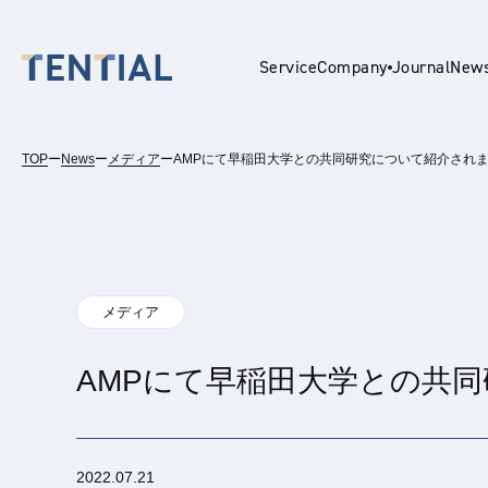
Service
Company
Journal
New
TOP
ー
News
ー
メディア
ー
AMPにて早稲田大学との共同研究について紹介され
En
メディア
AMPにて早稲田大学との共
2022.07.21