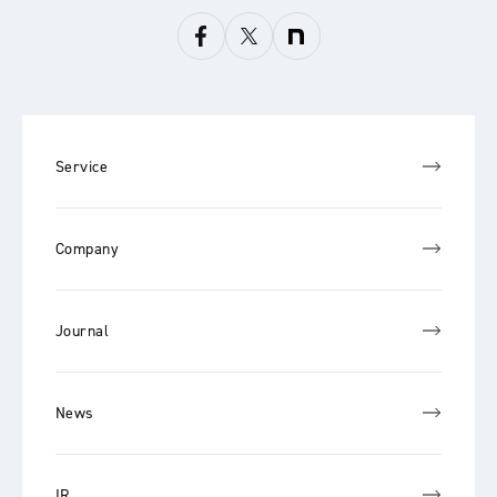
Service
Company
Journal
News
IR