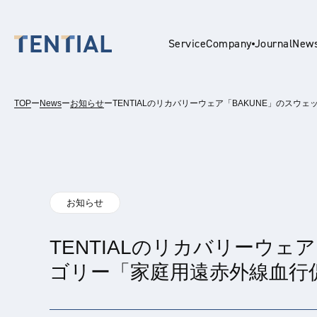
Service
Company
Journal
New
TOP
ー
News
ー
お知らせ
ー
TENTIALのリカバリーウェア「BAKUNE」の
En
お知らせ
TENTIALのリカバリーウ
ゴリー「家庭用遠赤外線血行