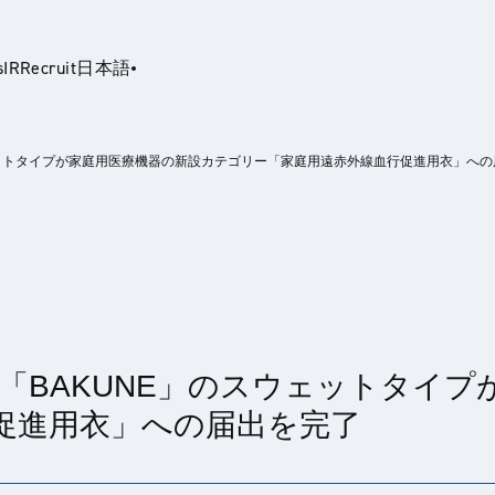
s
IR
Recruit
日本語
スウェットタイプが家庭用医療機器の新設カテゴリー「家庭用遠赤外線血行促進用衣」へ
glish
ェア「BAKUNE」のスウェットタイ
促進用衣」への届出を完了