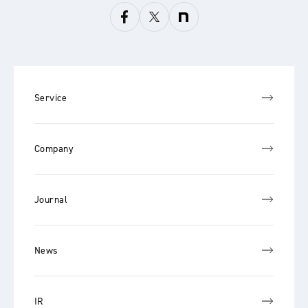
Service
Company
Journal
News
IR