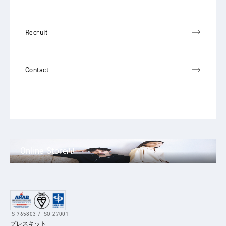
Recruit
Contact
Online Store
IS 765803 / ISO 27001
プレスキット