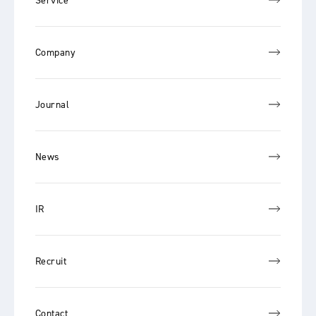
Service
Company
Journal
News
IR
Recruit
Contact