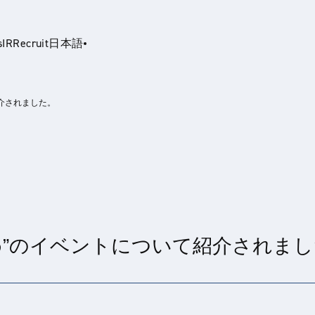
s
IR
Recruit
日本語
介されました。
glish
め”のイベントについて紹介されまし