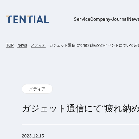
Service
Company
Journal
New
TOP
ー
News
ー
メディア
ー
ガジェット通信にて“疲れ納め”のイベントについて紹
En
メディア
ガジェット通信にて“疲れ納
2023.12.15