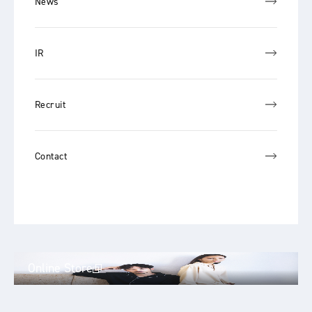
News
IR
Recruit
Contact
Online Store