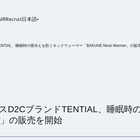
s
IR
Recruit
日本語
TIAL、睡眠時の寝冷えを防ぐネックウォーマー「BAKUNE Neck Warmer」の販
glish
D2CブランドTENTIAL、睡眠
mer」の販売を開始