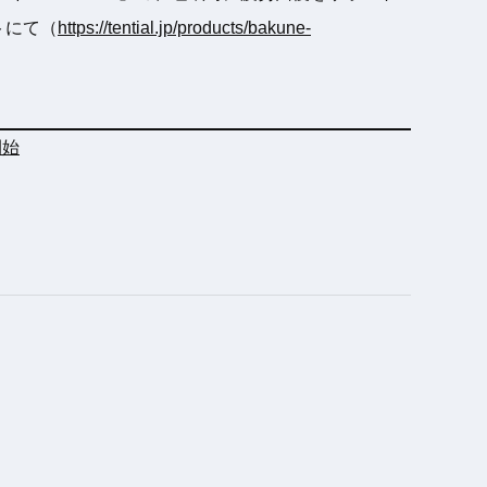
イトにて（
https://tential.jp/products/bakune-
開始