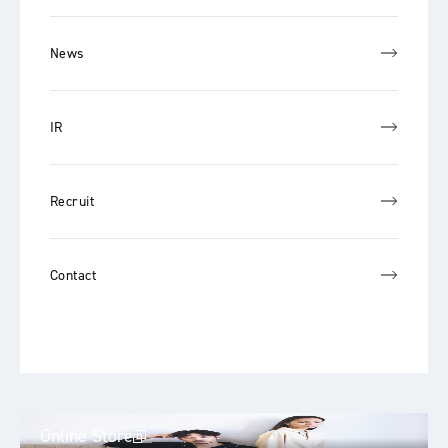
News
IR
Recruit
Contact
Online Store