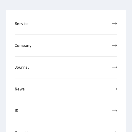
Service
Company
Journal
News
IR