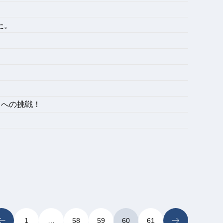
た。
。
ゼロへの挑戦！
1
…
58
59
60
61