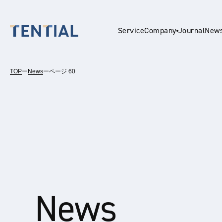
Service
Company
Journal
New
TOP
ー
News
ー
ページ 60
En
News