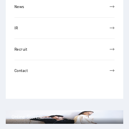
News
IR
Recruit
Contact
Online Store