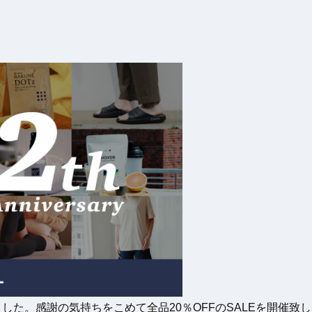
えました。感謝の気持ちをこめて全品20％OFFのSALEを開催致