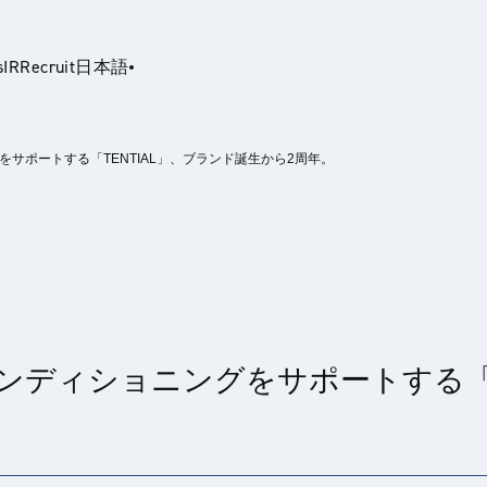
s
IR
Recruit
日本語
サポートする「TENTIAL」、ブランド誕生から2周年。
glish
ディショニングをサポートする「T