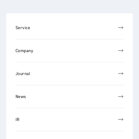
Service
Company
Journal
News
IR