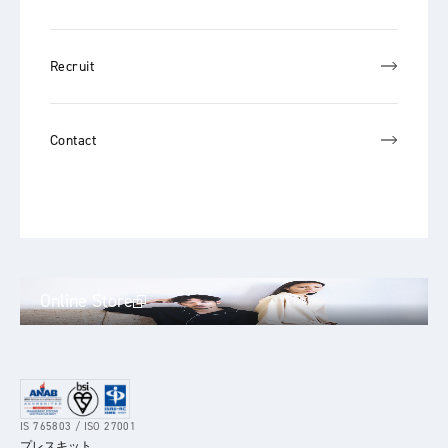
Recruit
Contact
Online Store
IS 765803 / ISO 27001
プレスキット