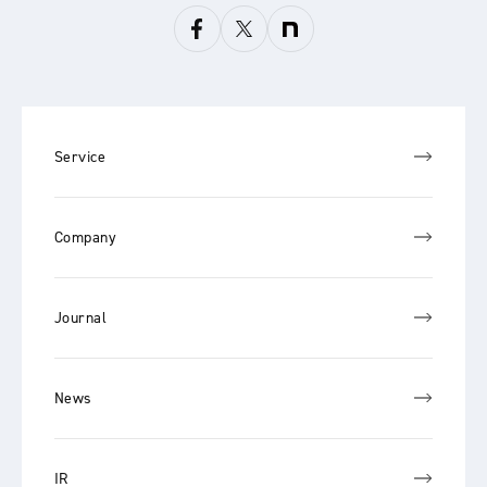
Service
Company
Journal
News
IR