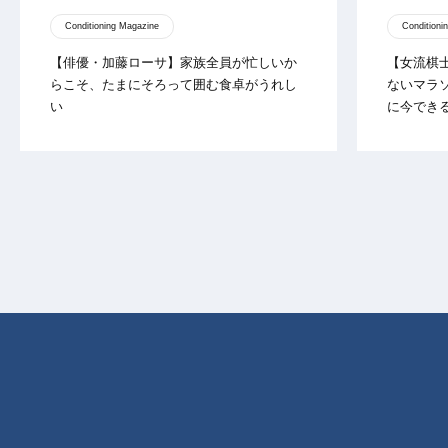
Conditioning Magazine
Conditioni
【俳優・加藤ローサ】家族全員が忙しいか
【女流棋
らこそ、たまにそろって囲む食卓がうれし
ないマラ
い
に今でき