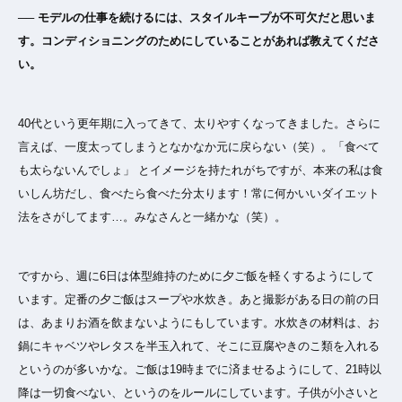
── モデルの仕事を続けるには、スタイルキープが不可欠だと思いま
す。コンディショニングのためにしていることがあれば教えてくださ
い。
40代という更年期に入ってきて、太りやすくなってきました。さらに
言えば、一度太ってしまうとなかなか元に戻らない（笑）。「食べて
も太らないんでしょ」 とイメージを持たれがちですが、本来の私は食
いしん坊だし、食べたら食べた分太ります！常に何かいいダイエット
法をさがしてます…。みなさんと一緒かな（笑）。
ですから、週に6日は体型維持のために夕ご飯を軽くするようにして
います。定番の夕ご飯はスープや水炊き。あと撮影がある日の前の日
は、あまりお酒を飲まないようにもしています。水炊きの材料は、お
鍋にキャベツやレタスを半玉入れて、そこに豆腐やきのこ類を入れる
というのが多いかな。ご飯は19時までに済ませるようにして、21時以
降は一切食べない、というのをルールにしています。子供が小さいと