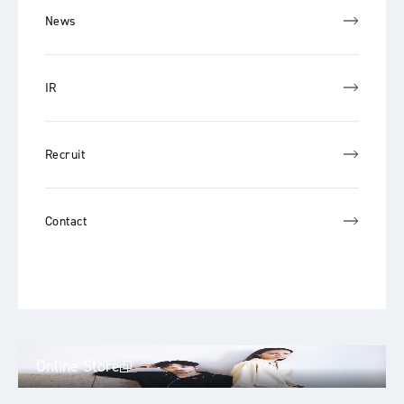
News
IR
Recruit
Contact
Online Store